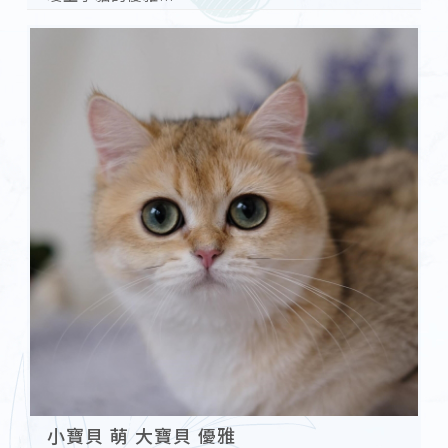
因為惱人的交際
曖上了貓的孤獨
你的故事 曖妮收下了
小寶貝 萌 大寶貝 優雅