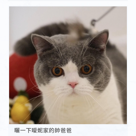
曬一下曖妮家的帥爸爸