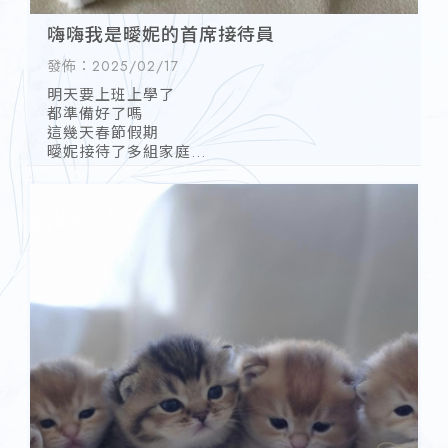
嗨嗨我是曖妮的首席接待員
發佈：2025/02/17
明天要上班上學了
都準備好了嗎
這幾天春節假期
曖妮接待了多組家庭
突然有感而發