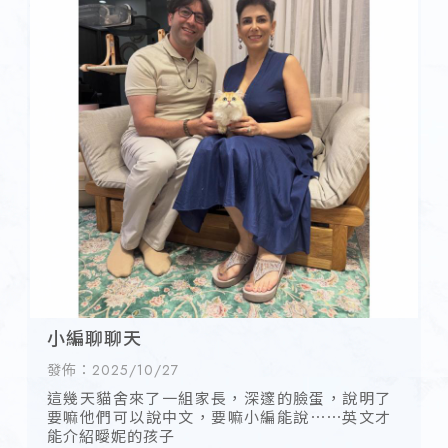
小編聊聊天
發佈：2025/10/27
這幾天貓舍來了一組家長，深邃的臉蛋，說明了
要嘛他們可以說中文，要嘛小編能說⋯⋯英文才
能介紹曖妮的孩子